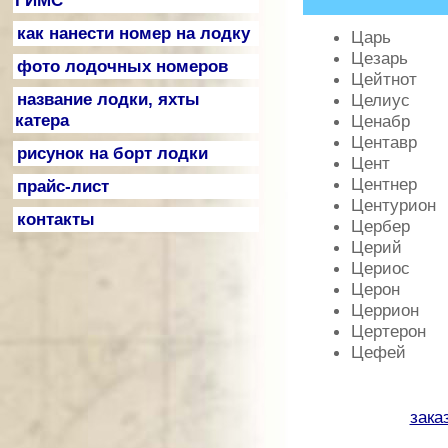
ГИМС
как нанести номер на лодку
Царь
Цезарь
фото лодочных номеров
Цейтнот
название лодки, яхты
Целиус
катера
Ценабр
Центавр
рисунок на борт лодки
Цент
Центнер
прайс-лист
Центурион
контакты
Цербер
Церий
Цериос
Церон
Церрион
Цертерон
Цефей
зака