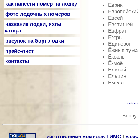
как нанести номер на лодку
Еврик
Европейски
фото лодочных номеров
Евсей
название лодки, яхты
Евстигней
катера
Евфрат
Егерь
рисунок на борт лодки
Единорог
Ёжик в тума
прайс-лист
Ёксель
контакты
Ё-моё
Елисей
Ельцин
Емеля
зака
Верну
изготовление номеров ГИМС
|
назв