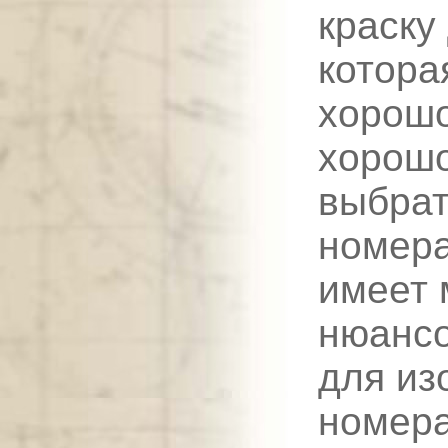
краску
котора
хорошо
хорошо
выбрат
номера
имеет 
нюансо
для из
номера