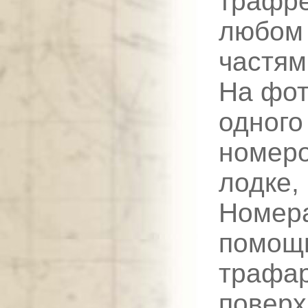
трафре
любом 
частям
На фот
одного
номер
лодке,
Номера
помощ
трафар
поверх