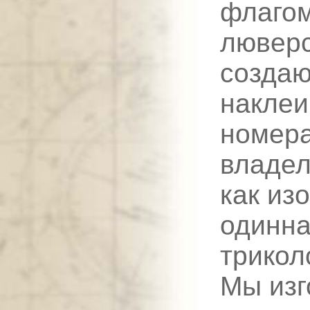
флаго
люверс
создаю
наклеи
номера
владел
как из
одинна
трикол
Мы изг