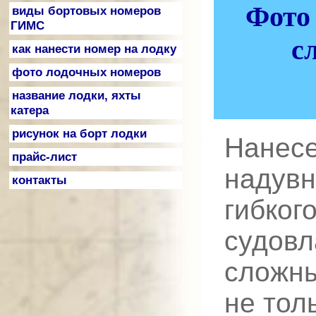
Фото 
виды бортовых номеров
ГИМС
с
как нанести номер на лодку
фото лодочных номеров
название лодки, яхты
катера
рисунок на борт лодки
Нанесе
прайс-лист
надувн
контакты
гибког
судовл
сложн
не тол