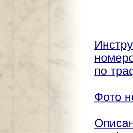
Инстру
номеро
по тра
Фото н
Описан