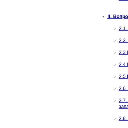
II. Вопр
2.1
2.2
2.3
2.4
2.5
2.6
2.7
зап
2.8