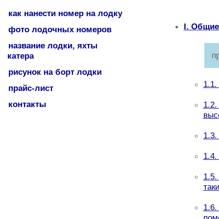
как нанести номер на лодку
I. Общи
фото лодочных номеров
название лодки, яхты
п
катера
рисунок на борт лодки
1.1
прайс-лист
контакты
1.2
выс
1.3
1.4
1.5
так
1.6
пом