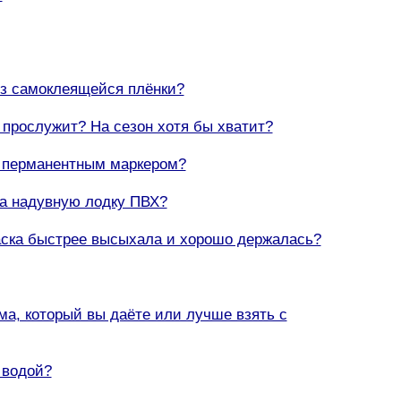
из самоклеящейся плёнки?
н прослужит? На сезон хотя бы хватит?
 а перманентным маркером?
на надувную лодку ПВХ?
раска быстрее высыхала и хорошо держалась?
ёма, который вы даёте или лучше взять с
 водой?