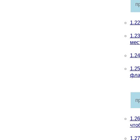
п
1.2
1.2
мес
1.2
1.2
фла
п
1.2
что
1.2