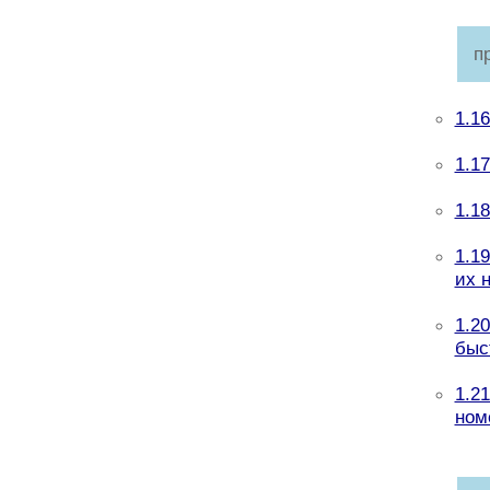
п
1.1
1.17
1.1
1.1
их 
1.2
быс
1.2
ном