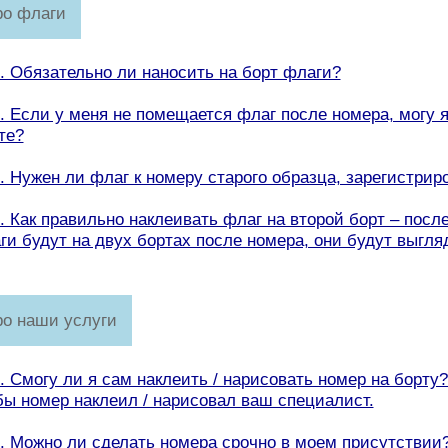
ро флаги
2. Обязательно ли наносить на борт флаги?
3. Если у меня не помещается флаг после номера, могу я
те?
4. Нужен ли флаг к номеру старого образца, зарегистрир
5. Как правильно наклеивать флаг на второй борт – пос
ги будут на двух бортах после номера, они будут выгля
ро наши услуги
6. Смогу ли я сам наклеить / нарисовать номер на борту
бы номер наклеил / нарисовал ваш специалист.
7. Можно ли сделать номера срочно в моем присутствии