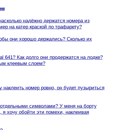
ом
 насколько надёжно держатся номера из
ер на катер краской по трафарету?
чтобы они хорошо держались? Сколько их
l 641? Как долго они продержатся на лодке?
ным клеевым слоем?
гу наклеить номер ровно, он будет пузыриться
а отдельными символами? У меня на борту
 я хочу обойти эти помехи, наклеивая