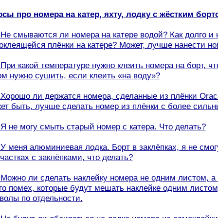
росы про номера на катер, яхту, лодку с жёстким борт
. Не смываются ли номера на катере водой? Как долго и
оклеящейся плёнки на катере? Может, лучше нанести ном
. При какой температуре нужно клеить номера на борт, 
ом нужно сушить, если клеить «на воду»?
. Хорошо ли держатся номера, сделанные из плёнки Oraca
ет быть, лучше сделать номер из плёнки с более силь
. Я не могу смыть старый номер с катера. Что делать?
. У меня алюминиевая лодка. Борт в заклёпках, я не смо
участках с заклёпками, что делать?
. Можно ли сделать наклейку номера не одним листом, 
го помех, которые будут мешать наклейке одним листом,
волы по отдельности.