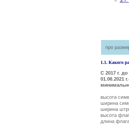
3.7
про разме
1.1. Какого 
С 2017 г. д
01.06.2021
минимально
высота симв
ширина симв
ширина штри
высота флаг
длина флага