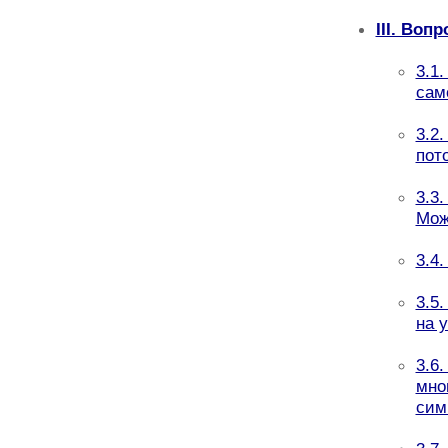
III. Воп
3.1
сам
3.2
пот
3.3
Мож
3.4
3.5
на 
3.6
мно
сим