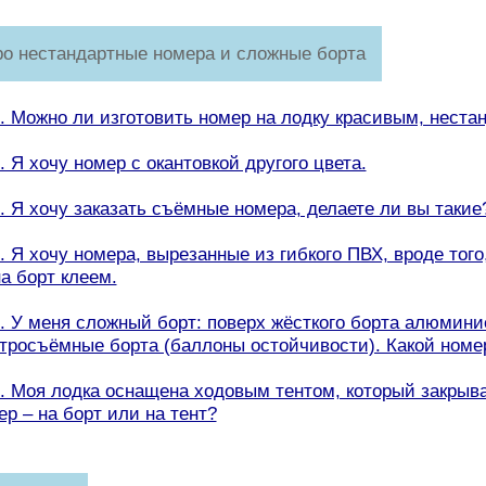
ро нестандартные номера и сложные борта
6. Можно ли изготовить номер на лодку красивым, нес
. Я хочу номер с окантовкой другого цвета.
8. Я хочу заказать съёмные номера, делаете ли вы такие
9. Я хочу номера, вырезанные из гибкого ПВХ, вроде того
на борт клеем.
0. У меня сложный борт: поверх жёсткого борта алюмин
тросъёмные борта (баллоны остойчивости). Какой номер
1. Моя лодка оснащена ходовым тентом, который закрыва
ер – на борт или на тент?