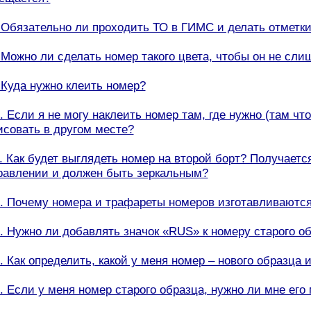
. Обязательно ли проходить ТО в ГИМС и делать отметк
. Можно ли сделать номер такого цвета, чтобы он не сл
. Куда нужно клеить номер?
0. Если я не могу наклеить номер там, где нужно (там чт
исовать в другом месте?
1. Как будет выглядеть номер на второй борт? Получаетс
равлении и должен быть зеркальным?
2. Почему номера и трафареты номеров изготавливаютс
3. Нужно ли добавлять значок «RUS» к номеру старого об
4. Как определить, какой у меня номер – нового образца 
5. Если у меня номер старого образца, нужно ли мне его